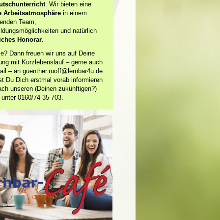
tschunterricht
. Wir bieten eine
e Arbeitsatmosphäre
in einem
erenden Team,
ildungsmöglichkeiten und natürlich
iches Honorar
.
se? Dann freuen wir uns auf Deine
ng mit Kurzlebenslauf – gerne auch
ail – an guenther.ruoff@lernbar4u.de.
t Du Dich erstmal vorab informieren
nfach unseren (Deinen zukünftigen?)
 unter 0160/74 35 703.