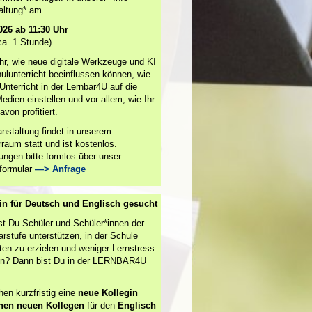
altung* am
026 ab 11:30 Uhr
ca. 1 Stunde)
Ihr, wie neue digitale Werkzeuge und KI
ulunterricht beeinflussen können, wie
Unterricht in der Lernbar4U auf die
edien einstellen und vor allem, wie Ihr
avon profitiert.
anstaltung findet in unserem
raum statt und ist kostenlos.
ngen bitte formlos über unser
formular
—> Anfrage
in für Deutsch und Englisch gesucht
t Du Schüler und Schüler*innen der
rstufe unterstützen, in der Schule
ten zu erzielen und weniger Lernstress
n? Dann bist Du in der LERNBAR4U
hen kurzfristig eine
neue Kollegin
inen neuen Kollegen
für den
Englisch