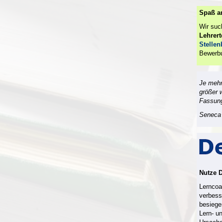
Spaß a
Wir su
Lehrer
Stelle
Bewerb
Je mehr
größer 
Fassun
Seneca 
Nutze 
Lerncoac
verbess
besiege
Lern- u