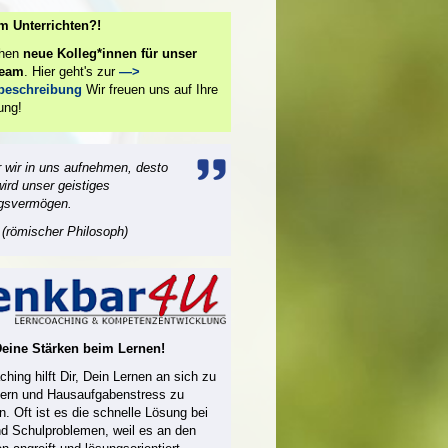
m Unterrichten?!
chen
neue Kolleg*innen für unser
team
. Hier geht's zur
—>
nbeschreibung
Wir freuen uns auf Ihre
ung!
 wir in uns aufnehmen, desto
wird unser geistiges
gsvermögen.
(römischer Philosoph)
Deine Stärken beim Lernen!
hing hilft Dir, Dein Lernen an sich zu
ern und Hausaufgabenstress zu
n. Oft ist es die schnelle Lösung bei
nd Schulproblemen, weil es an den