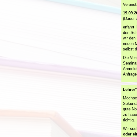
Veranst
19.09.2
(Dauer 
erfahrt 
den Sch
wir den 
neuen M
selbst d
Die Ver
Seminar
Anmeldu
Anfrage
Lehrer*
Möchtes
Sekunda
gute No
zu habe
richtig.
Wir suc
oder e