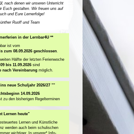
U
, nach denen wir unseren Unterricht
ür Euch gestalten. Wir freuen uns auf
uch und Eure Lernerfolge!
ünther Ruoff und Team
erferien in der Lernbar4U **
nbar ist vom
is zum 08.09.2026 geschlossen
.
zweiten Hälfte der letzten Ferienwoche
.09 bis 11.09.2026
sind
e nach Vereinbarung
möglich.
t ins neue Schuljahr 2026/27 ""
chtsbeginn 14.09.2026
t zu den bisherigen Regelterminen
ht Lernen heute"
esteuertes Lernen und Künstliche
genz werden auch beim schulischen
mmer wichtiger. In unserer* Info-