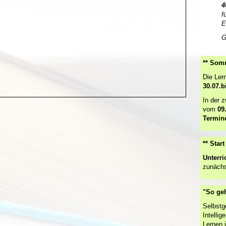
4
f
E
G
** Somm
Die Ler
30.07.b
In der 
vom
09
Termin
** Star
Unterri
zunächs
"So ge
Selbstg
Intelli
Lernen i