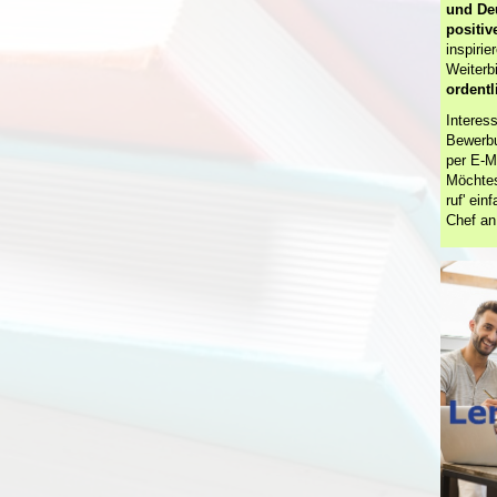
und Deu
positiv
inspiri
Weiterb
ordentl
Interes
Bewerbu
per E-M
Möchtes
ruf' ei
Chef an