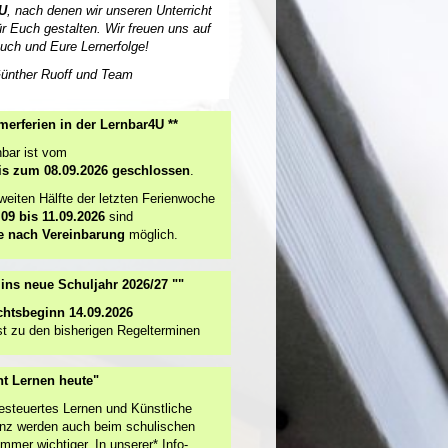
U
, nach denen wir unseren Unterricht
ür Euch gestalten. Wir freuen uns auf
uch und Eure Lernerfolge!
ünther Ruoff und Team
erferien in der Lernbar4U **
nbar ist vom
is zum 08.09.2026 geschlossen
.
zweiten Hälfte der letzten Ferienwoche
.09 bis 11.09.2026
sind
e nach Vereinbarung
möglich.
t ins neue Schuljahr 2026/27 ""
chtsbeginn 14.09.2026
t zu den bisherigen Regelterminen
ht Lernen heute"
esteuertes Lernen und Künstliche
genz werden auch beim schulischen
mmer wichtiger. In unserer* Info-