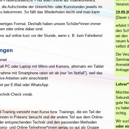
wie Präsenzunterricht – nur eben online als Videokonferenz
Veranst
 die Aufschriebe der Unterrichts- oder Kursstunden jeweils im
zu bekommen. So fällt das Wiederholen leicht und man kann
19.09.2
(Dauer 
hwertiges Format. Deshalb haben unsere Schüler*innen immer
erfahrt 
en oder online dabei sind.
den Sch
z auf online kurz vor der Stunde, wenn z. B. kein Fahrdienst
wir den 
neuen M
selbst d
ungen
Die Ver
Seminar
ernet
Anmeldu
all PC oder Laptop mit Mikro und Kamera, alternativ ein Tablet
Anfrage
nahme mit Smartphone raten wir ab (nur “im Notfall”), weil das
tive Arbeiten sehr einschränkt
Lehrer*
eit per E-Mail oder WhatsApp
Möchtes
echnik-Check vorab.
Sekunda
gute No
zu habe
-Training versteht man Kurse bzw. Trainings, die ein Teil der
richtig.
innen in Präsenz besucht und der andere Teil aus dem Online-
Wir suc
der entsprechenden Technik und den passenden Methoden
oder e
enz- und Online-Teilnehmer*innen genau so gut als Gruppe