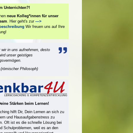
m Unterrichten?!
chen
neue Kolleg*innen für unser
team
. Hier geht's zur
—>
nbeschreibung
Wir freuen uns auf Ihre
ung!
 wir in uns aufnehmen, desto
wird unser geistiges
gsvermögen.
(römischer Philosoph)
Deine Stärken beim Lernen!
hing hilft Dir, Dein Lernen an sich zu
ern und Hausaufgabenstress zu
n. Oft ist es die schnelle Lösung bei
nd Schulproblemen, weil es an den