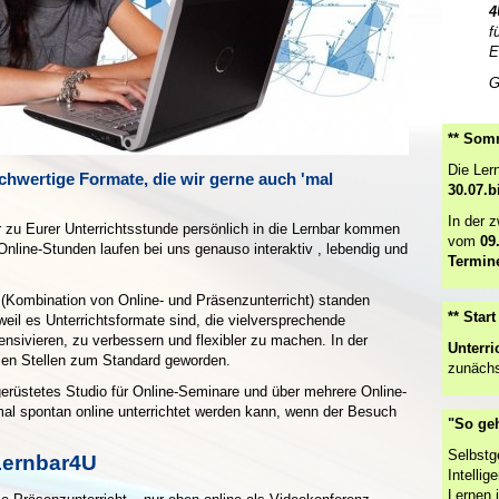
4
f
E
G
** Somm
Die Ler
eichwertige Formate, die wir gerne auch 'mal
30.07.b
In der 
r zu Eurer Unterrichtsstunde persönlich in die Lernbar kommen
vom
09
 Online-Stunden laufen bei uns genauso interaktiv , lebendig und
Termin
 (Kombination von Online- und Präsenzunterricht) standen
** Star
eil es Unterrichtsformate sind, die vielversprechende
ensivieren, zu verbessern und flexibler zu machen. In der
Unterri
ielen Stellen zum Standard geworden.
zunächs
gerüstetes Studio für Online-Seminare und über mehrere Online-
mal spontan online unterrichtet werden kann, wenn der Besuch
"So ge
Selbstg
 Lernbar4U
Intelli
Lernen i