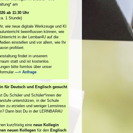
altung* am
026 ab 11:30 Uhr
ca. 1 Stunde)
Ihr, wie neue digitale Werkzeuge und KI
ulunterricht beeinflussen können, wie
Unterricht in der Lernbar4U auf die
edien einstellen und vor allem, wie Ihr
avon profitiert.
anstaltung findet in unserem
raum statt und ist kostenlos.
ngen bitte formlos über unser
formular
—> Anfrage
in für Deutsch und Englisch gesucht
t Du Schüler und Schüler*innen der
rstufe unterstützen, in der Schule
ten zu erzielen und weniger Lernstress
n? Dann bist Du in der LERNBAR4U
hen kurzfristig eine
neue Kollegin
inen neuen Kollegen
für den
Englisch