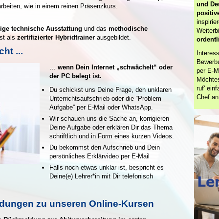
und Deu
eiten, wie in einem reinen Präsenzkurs.
positiv
inspiri
ige technische Ausstattung
und das
methodische
Weiterb
ist als
zertifizierter Hybridtrainer
ausgebildet.
ordentl
ht ...
Interes
Bewerbu
…
wenn Dein Internet „schwächelt“ oder
per E-M
der PC belegt ist.
Möchtes
ruf' ei
Du schickst uns Deine Frage, den unklaren
Chef an
Unterrichtsaufschrieb oder die “Problem-
Aufgabe” per E-Mail oder WhatsApp.
Wir schauen uns die Sache an, korrigieren
Deine Aufgabe oder erklären Dir das Thema
schriftlich und in Form eines kurzen Videos.
Du bekommst den Aufschrieb und Dein
persönliches Erklärvideo per E-Mail
Falls noch etwas unklar ist, bespricht es
Deine(e) Lehrer*in mit Dir telefonisch
ldungen zu unseren Online-Kursen