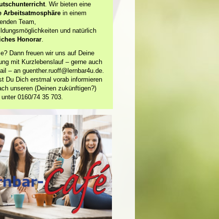
tschunterricht
. Wir bieten eine
e Arbeitsatmosphäre
in einem
erenden Team,
ildungsmöglichkeiten und natürlich
iches Honorar
.
se? Dann freuen wir uns auf Deine
ng mit Kurzlebenslauf – gerne auch
ail – an guenther.ruoff@lernbar4u.de.
t Du Dich erstmal vorab informieren
nfach unseren (Deinen zukünftigen?)
 unter 0160/74 35 703.