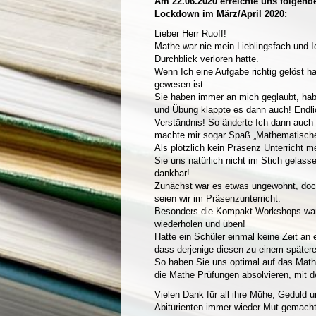
Am 22.06.2020 erreichte uns folgend
Lockdown im März/April 2020:
Lieber Herr Ruoff!
Mathe war nie mein Lieblingsfach und I
Durchblick verloren hatte.
Wenn Ich eine Aufgabe richtig gelöst ha
gewesen ist.
Sie haben immer an mich geglaubt, habe
und Übung klappte es dann auch! Endl
Verständnis! So änderte Ich dann auch 
machte mir sogar Spaß „Mathematische
Als plötzlich kein Präsenz Unterricht 
Sie uns natürlich nicht im Stich gelas
dankbar!
Zunächst war es etwas ungewohnt, doch e
seien wir im Präsenzunterricht.
Besonders die Kompakt Workshops war
wiederholen und üben!
Hatte ein Schüler einmal keine Zeit a
dass derjenige diesen zu einem später
So haben Sie uns optimal auf das Math
die Mathe Prüfungen absolvieren, mit 
Vielen Dank für all ihre Mühe, Geduld
Abiturienten immer wieder Mut gemacht