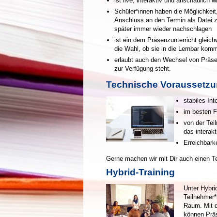
ist live, interaktiv und anschaulich 
Schüler*innen haben die Möglichkeit,
Anschluss an den Termin als Datei 
später immer wieder nachschlagen
ist ein dem Präsenzunterricht gleic
die Wahl, ob sie in die Lernbar komm
erlaubt auch den Wechsel von Präsen
zur Verfügung steht.
Technische Voraussetz
stabiles Int
im besten F
von der Teil
das interak
Erreichbark
Gerne machen wir mit Dir auch einen T
Hybrid-Training
Unter Hybrid
Teilnehmer*
Raum. Mit 
können Präs