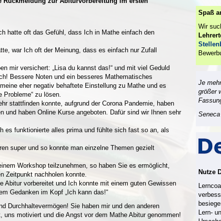
e Rückmeldung zur Abiturvorbereitung im ersten
Spaß a
Wir su
ch hatte oft das Gefühl, dass Ich in Mathe einfach den
Lehrer
Stelle
tte, war Ich oft der Meinung, dass es einfach nur Zufall
Bewerb
n mir versichert: „Lisa du kannst das!“ und mit viel Geduld
ich! Bessere Noten und ein besseres Mathematisches
Je mehr
meine eher negativ behaftete Einstellung zu Mathe und es
größer 
 Probleme“ zu lösen.
Fassun
mehr stattfinden konnte, aufgrund der Corona Pandemie, haben
sen und haben Online Kurse angeboten. Dafür sind wir Ihnen sehr
Seneca 
s funktionierte alles prima und fühlte sich fast so an, als
en super und so konnte man einzelne Themen gezielt
n einem Workshop teilzunehmen, so haben Sie es ermöglicht,
Nutze 
en Zeitpunkt nachholen konnte.
e Abitur vorbereitet und Ich konnte mit einem guten Gewissen
Lerncoac
dem Gedanken im Kopf „Ich kann das!“
verbess
besiege
 und Durchhaltevermögen! Sie haben mir und den anderen
Lern- u
, uns motiviert und die Angst vor dem Mathe Abitur genommen!