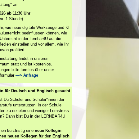
altung* am
026 ab 11:30 Uhr
ca. 1 Stunde)
Ihr, wie neue digitale Werkzeuge und KI
ulunterricht beeinflussen können, wie
Unterricht in der Lernbar4U auf die
edien einstellen und vor allem, wie Ihr
avon profitiert.
anstaltung findet in unserem
raum statt und ist kostenlos.
ngen bitte formlos über unser
formular
—> Anfrage
in für Deutsch und Englisch gesucht
t Du Schüler und Schüler*innen der
rstufe unterstützen, in der Schule
ten zu erzielen und weniger Lernstress
n? Dann bist Du in der LERNBAR4U
hen kurzfristig eine
neue Kollegin
inen neuen Kollegen
für den
Englisch