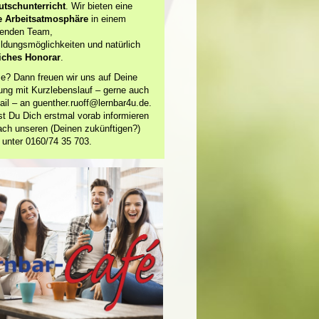
tschunterricht
. Wir bieten eine
e Arbeitsatmosphäre
in einem
erenden Team,
ildungsmöglichkeiten und natürlich
iches Honorar
.
se? Dann freuen wir uns auf Deine
ng mit Kurzlebenslauf – gerne auch
ail – an guenther.ruoff@lernbar4u.de.
t Du Dich erstmal vorab informieren
nfach unseren (Deinen zukünftigen?)
 unter 0160/74 35 703.