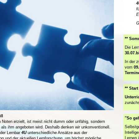
4
f
E
G
** Somm
Die Ler
30.07.b
In der 
vom
09
Termin
** Star
Unterri
zunächs
ll
"So ge
 Noten erzielt, ist meist nicht dumm oder unfähig, sondern
Selbstg
 als ihm angeboten wird. Deshalb denken wir unkonventionell.
Intelli
 der Lernbar
4U
unterschiedliche Ansätze aus der
Lernen i
g und der aktuellen Lernforschung, um höchst mögliche