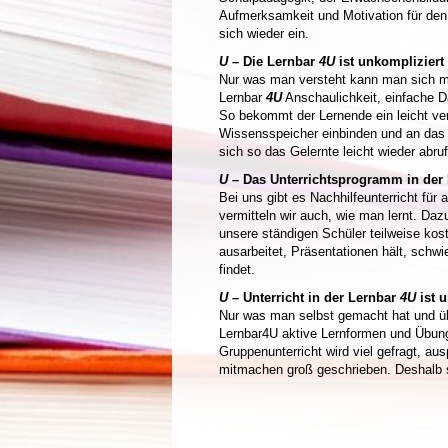
Aufmerksamkeit und Motivation für den 
sich wieder ein.
U
– Die Lernbar
4U
ist unkompliziert
Nur was man versteht kann man sich m
Lernbar
4U
Anschaulichkeit, einfache Da
So bekommt der Lernende ein leicht ver
Wissensspeicher einbinden und an das 
sich so das Gelernte leicht wieder abru
U
– Das Unterrichtsprogramm in der
Bei uns gibt es Nachhilfeunterricht fü
vermitteln wir auch, wie man lernt. Da
unsere ständigen Schüler teilweise kos
ausarbeitet, Präsentationen hält, schwi
findet.
U
– Unterricht in der Lernbar
4U
ist 
Nur was man selbst gemacht hat und ü
Lernbar4U aktive Lernformen und Übunge
Gruppenunterricht wird viel gefragt, au
mitmachen groß geschrieben. Deshalb s