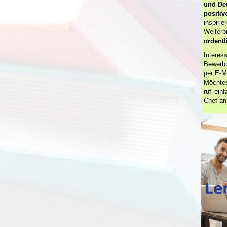
und Deu
positiv
inspiri
Weiterb
ordentl
Interes
Bewerbu
per E-M
Möchtes
ruf' ei
Chef an