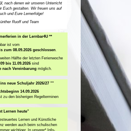
U
, nach denen wir unseren Unterricht
ür Euch gestalten. Wir freuen uns auf
uch und Eure Lernerfolge!
ünther Ruoff und Team
erferien in der Lernbar4U **
nbar ist vom
is zum 08.09.2026 geschlossen
.
zweiten Hälfte der letzten Ferienwoche
.09 bis 11.09.2026
sind
e nach Vereinbarung
möglich.
t ins neue Schuljahr 2026/27 ""
chtsbeginn 14.09.2026
t zu den bisherigen Regelterminen
ht Lernen heute"
esteuertes Lernen und Künstliche
genz werden auch beim schulischen
mmer wichtiger. In unserer* Info-