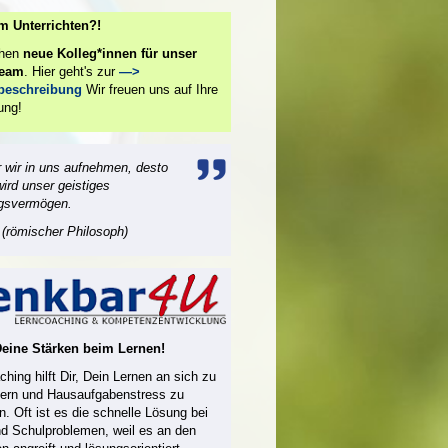
m Unterrichten?!
chen
neue Kolleg*innen für unser
team
. Hier geht's zur
—>
nbeschreibung
Wir freuen uns auf Ihre
ung!
 wir in uns aufnehmen, desto
wird unser geistiges
gsvermögen.
(römischer Philosoph)
Deine Stärken beim Lernen!
hing hilft Dir, Dein Lernen an sich zu
ern und Hausaufgabenstress zu
n. Oft ist es die schnelle Lösung bei
nd Schulproblemen, weil es an den