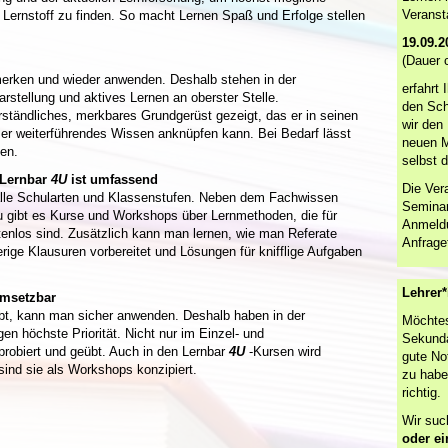
Veranst
Lernstoff zu finden. So macht Lernen Spaß und Erfolge stellen
19.09.2
(Dauer 
erken und wieder anwenden. Deshalb stehen in der
erfahrt 
rstellung und aktives Lernen an oberster Stelle.
den Sch
ständliches, merkbares Grundgerüst gezeigt, das er in seinen
wir den 
er weiterführendes Wissen anknüpfen kann. Bei Bedarf lässt
neuen M
fen.
selbst d
 Lernbar
4U
ist umfassend
Die Ver
r alle Schularten und Klassenstufen. Neben dem Fachwissen
Seminar
zu gibt es Kurse und Workshops über Lernmethoden, die für
Anmeldu
tenlos sind. Zusätzlich kann man lernen, wie man Referate
Anfrage
erige Klausuren vorbereitet und Lösungen für knifflige Aufgaben
Lehrer*
umsetzbar
bt, kann man sicher anwenden. Deshalb haben in der
Möchtes
n höchste Priorität. Nicht nur im Einzel- und
Sekunda
sprobiert und geübt. Auch in den Lernbar
4U
-Kursen wird
gute No
ind sie als Workshops konzipiert.
zu habe
richtig.
Wir suc
oder e