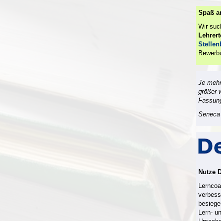
Spaß a
Wir su
Lehrer
Stelle
Bewerb
Je mehr
größer 
Fassun
Seneca 
Nutze 
Lerncoac
verbess
besiege
Lern- u